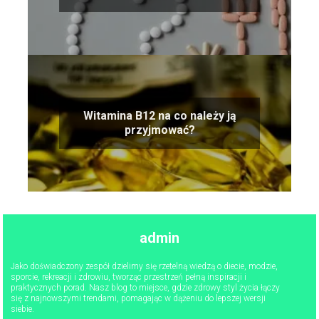
Witamina B12 na co należy ją
przyjmować?
admin
Jako doświadczony zespół dzielimy się rzetelną wiedzą o diecie, modzie,
sporcie, rekreacji i zdrowiu, tworząc przestrzeń pełną inspiracji i
praktycznych porad. Nasz blog to miejsce, gdzie zdrowy styl życia łączy
się z najnowszymi trendami, pomagając w dążeniu do lepszej wersji
siebie.