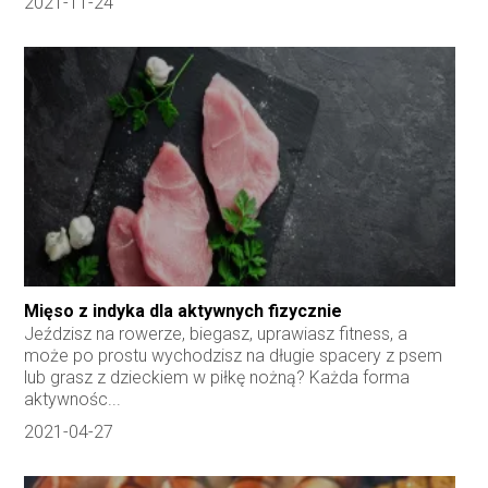
2021-11-24
Mięso z indyka dla aktywnych fizycznie
Jeździsz na rowerze, biegasz, uprawiasz fitness, a
może po prostu wychodzisz na długie spacery z psem
lub grasz z dzieckiem w piłkę nożną? Każda forma
aktywnośc...
2021-04-27