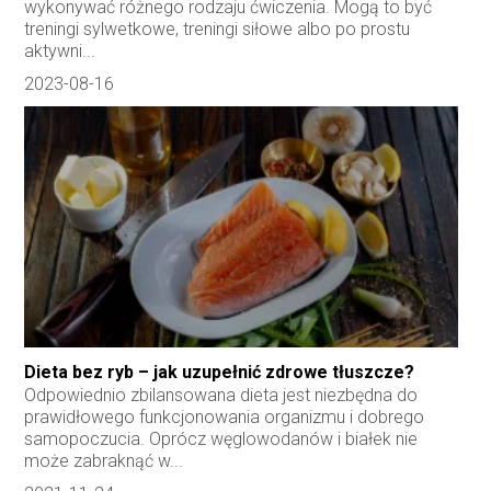
wykonywać różnego rodzaju ćwiczenia. Mogą to być
treningi sylwetkowe, treningi siłowe albo po prostu
aktywni...
2023-08-16
Dieta bez ryb – jak uzupełnić zdrowe tłuszcze?
Odpowiednio zbilansowana dieta jest niezbędna do
prawidłowego funkcjonowania organizmu i dobrego
samopoczucia. Oprócz węglowodanów i białek nie
może zabraknąć w...