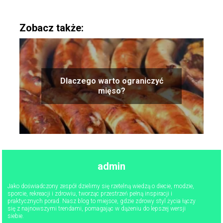
Zobacz także:
Dlaczego warto ograniczyć
mięso?
admin
Jako doświadczony zespół dzielimy się rzetelną wiedzą o diecie, modzie,
sporcie, rekreacji i zdrowiu, tworząc przestrzeń pełną inspiracji i
praktycznych porad. Nasz blog to miejsce, gdzie zdrowy styl życia łączy
się z najnowszymi trendami, pomagając w dążeniu do lepszej wersji
siebie.