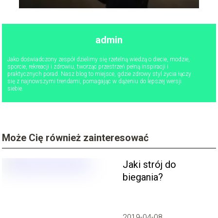
admin
Jako doświadczony zespół dzielimy się rzetelną wiedzą o diecie, modzie,
sporcie, rekreacji i zdrowiu, tworząc przestrzeń pełną inspiracji i
praktycznych porad. Nasz blog to miejsce, gdzie zdrowy styl życia łączy
się z najnowszymi trendami, pomagając w dążeniu do lepszej wersji
siebie.
Może Cię również zainteresować
Jaki strój do
biegania?
2019-04-08