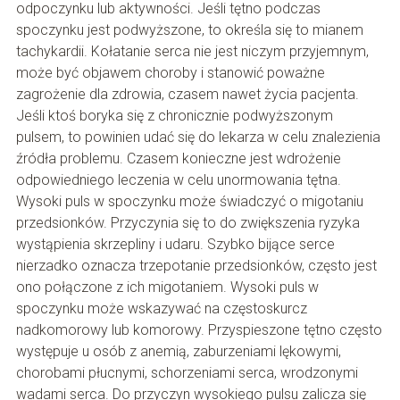
odpoczynku lub aktywności. Jeśli tętno podczas
spoczynku jest podwyższone, to określa się to mianem
tachykardii. Kołatanie serca nie jest niczym przyjemnym,
może być objawem choroby i stanowić poważne
zagrożenie dla zdrowia, czasem nawet życia pacjenta.
Jeśli ktoś boryka się z chronicznie podwyższonym
pulsem, to powinien udać się do lekarza w celu znalezienia
źródła problemu. Czasem konieczne jest wdrożenie
odpowiedniego leczenia w celu unormowania tętna.
Wysoki puls w spoczynku może świadczyć o migotaniu
przedsionków. Przyczynia się to do zwiększenia ryzyka
wystąpienia skrzepliny i udaru. Szybko bijące serce
nierzadko oznacza trzepotanie przedsionków, często jest
ono połączone z ich migotaniem. Wysoki puls w
spoczynku może wskazywać na częstoskurcz
nadkomorowy lub komorowy. Przyspieszone tętno często
występuje u osób z anemią, zaburzeniami lękowymi,
chorobami płucnymi, schorzeniami serca, wrodzonymi
wadami serca. Do przyczyn wysokiego pulsu zalicza się