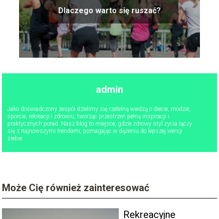
Dlaczego warto się ruszać?
admin
Jako doświadczony zespół dzielimy się rzetelną wiedzą o diecie, modzie,
sporcie, rekreacji i zdrowiu, tworząc przestrzeń pełną inspiracji i
praktycznych porad. Nasz blog to miejsce, gdzie zdrowy styl życia łączy
się z najnowszymi trendami, pomagając w dążeniu do lepszej wersji
siebie.
Może Cię również zainteresować
Rekreacyjne