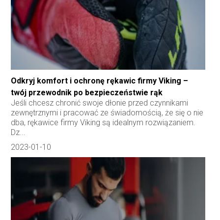
Odkryj komfort i ochronę rękawic firmy Viking –
twój przewodnik po bezpieczeństwie rąk
Jeśli chcesz chronić swoje dłonie przed czynnikami
zewnętrznymi i pracować ze świadomością, że się o nie
dba, rękawice firmy Viking są idealnym rozwiązaniem.
Dz...
2023-01-10