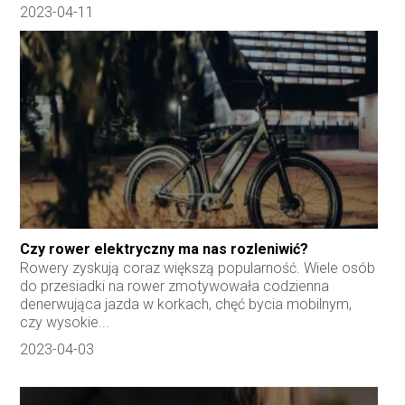
2023-04-11
Czy rower elektryczny ma nas rozleniwić?
Rowery zyskują coraz większą popularność. Wiele osób
do przesiadki na rower zmotywowała codzienna
denerwująca jazda w korkach, chęć bycia mobilnym,
czy wysokie...
2023-04-03