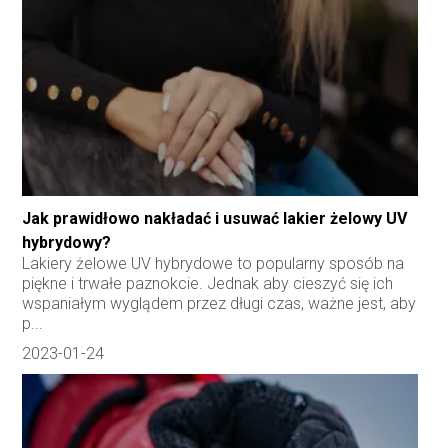
Jak prawidłowo nakładać i usuwać lakier żelowy UV
hybrydowy?
Lakiery żelowe UV hybrydowe to popularny sposób na
piękne i trwałe paznokcie. Jednak aby cieszyć się ich
wspaniałym wyglądem przez długi czas, ważne jest, aby
p...
2023-01-24